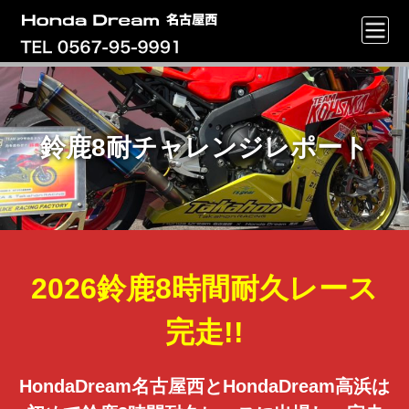
鈴鹿8耐チャレンジレポート
2026鈴鹿8時間耐久レース
完走!!
HondaDream名古屋西とHondaDream高浜は