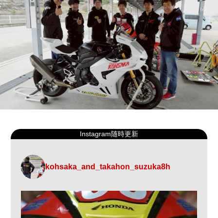
Instagram随時更新
kohsaka_and_takahon_suzuka8h