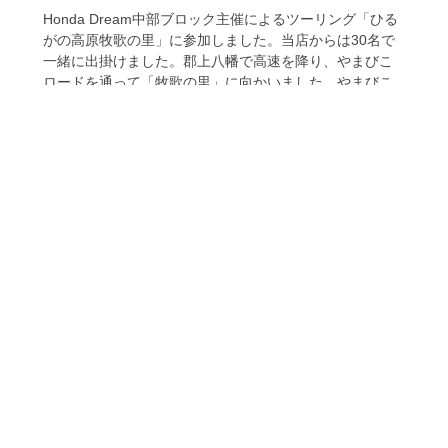
Honda Dream中部ブロック主催によるツーリング「ひる
がの高原牧歌の里」に参加しました。当店からは30名で
一緒に出掛けました。郡上八幡で高速を降り、やまびこ
ロードを通って「牧歌の里」に向かいました。やまびこ
ロードに入ると風が強く気温13度と寒く、「牧歌の里」
へ到着すると急いでトイレに駆け込みました。牧歌の里
を散策し、お昼は「道の駅古今伝授の里やまと」にて
各々でいただきました。寒さでおなかも減っていたので
あったかい食事はおいしくありがたかったです。ちょっ
と寒かったですが空気が澄んでて山の景色が綺麗でし
た。参加者の皆様お疲れさまでした。また一緒に走りま
しょう!
Facebookを見る
2023年9/16(土)・17(日) 渋温泉一泊ツーリング