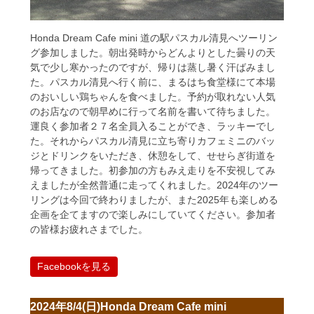
Honda Dream Cafe mini 道の駅パスカル清見へツーリン
グ参加しました。朝出発時からどんよりとした曇りの天
気で少し寒かったのですが、帰りは蒸し暑く汗ばみまし
た。パスカル清見へ行く前に、まるはち食堂様にて本場
のおいしい鶏ちゃんを食べました。予約が取れない人気
のお店なので朝早めに行って名前を書いて待ちました。
運良く参加者２７名全員入ることができ、ラッキーでし
た。それからパスカル清見に立ち寄りカフェミニのバッ
ジとドリンクをいただき、休憩をして、せせらぎ街道を
帰ってきました。初参加の方もみえ走りを不安視してみ
えましたが全然普通に走ってくれました。2024年のツー
リングは今回で終わりましたが、また2025年も楽しめる
企画を企てますので楽しみにしていてください。参加者
の皆様お疲れさまでした。
Facebookを見る
2024年8/4(日)Honda Dream Cafe mini