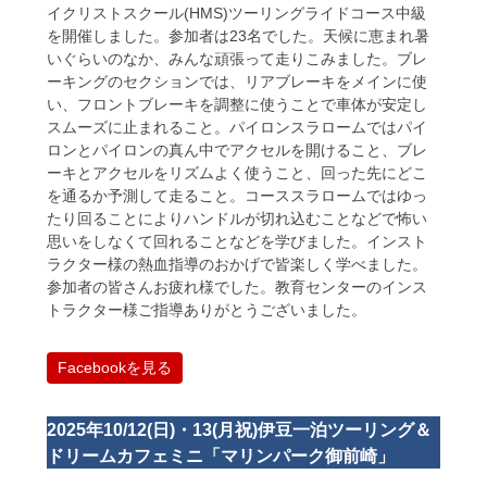
イクリストスクール(HMS)ツーリングライドコース中級
を開催しました。参加者は23名でした。天候に恵まれ暑
いぐらいのなか、みんな頑張って走りこみました。ブレ
ーキングのセクションでは、リアブレーキをメインに使
い、フロントブレーキを調整に使うことで車体が安定し
スムーズに止まれること。パイロンスラロームではパイ
ロンとパイロンの真ん中でアクセルを開けること、ブレ
ーキとアクセルをリズムよく使うこと、回った先にどこ
を通るか予測して走ること。コーススラロームではゆっ
たり回ることによりハンドルが切れ込むことなどで怖い
思いをしなくて回れることなどを学びました。インスト
ラクター様の熱血指導のおかげで皆楽しく学べました。
参加者の皆さんお疲れ様でした。教育センターのインス
トラクター様ご指導ありがとうございました。
Facebookを見る
2025年10/12(日)・13(月祝)伊豆一泊ツーリング＆
ドリームカフェミニ「マリンパーク御前崎」