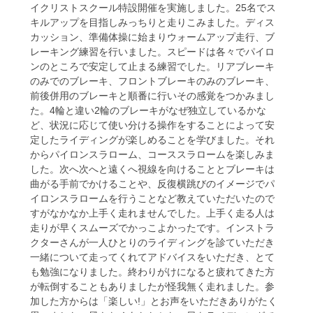
イクリストスクール特設開催を実施しました。25名でス
キルアップを目指しみっちりと走りこみました。ディス
カッション、準備体操に始まりウォームアップ走行、ブ
レーキング練習を行いました。スピードは各々でパイロ
ンのところで安定して止まる練習でした。リアブレーキ
のみでのブレーキ、フロントブレーキのみのブレーキ、
前後併用のブレーキと順番に行いその感覚をつかみまし
た。4輪と違い2輪のブレーキがなぜ独立しているかな
ど、状況に応じて使い分ける操作をすることによって安
定したライディングが楽しめることを学びました。それ
からパイロンスラローム、コーススラロームを楽しみま
した。次へ次へと遠くへ視線を向けることとブレーキは
曲がる手前でかけることや、反復横跳びのイメージでパ
イロンスラロームを行うことなど教えていただいたので
すがなかなか上手く走れませんでした。上手く走る人は
走りが早くスムーズでかっこよかったです。インストラ
クターさんが一人ひとりのライディングを診ていただき
一緒について走ってくれてアドバイスをいただき、とて
も勉強になりました。終わりがけになると疲れてきた方
が転倒することもありましたが怪我無く走れました。参
加した方からは「楽しい!」とお声をいただきありがたく