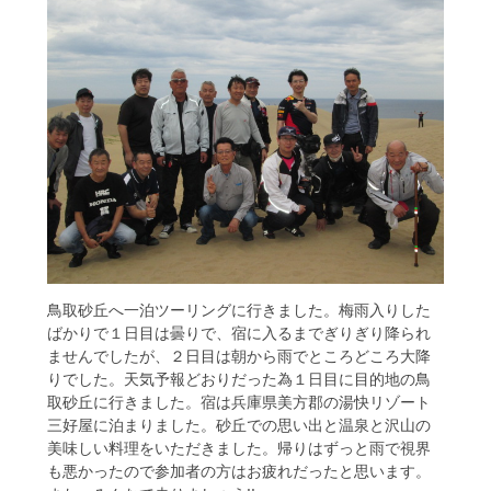
鳥取砂丘へ一泊ツーリングに行きました。梅雨入りした
ばかりで１日目は曇りで、宿に入るまでぎりぎり降られ
ませんでしたが、２日目は朝から雨でところどころ大降
りでした。天気予報どおりだった為１日目に目的地の鳥
取砂丘に行きました。宿は兵庫県美方郡の湯快リゾート
三好屋に泊まりました。砂丘での思い出と温泉と沢山の
美味しい料理をいただきました。帰りはずっと雨で視界
も悪かったので参加者の方はお疲れだったと思います。