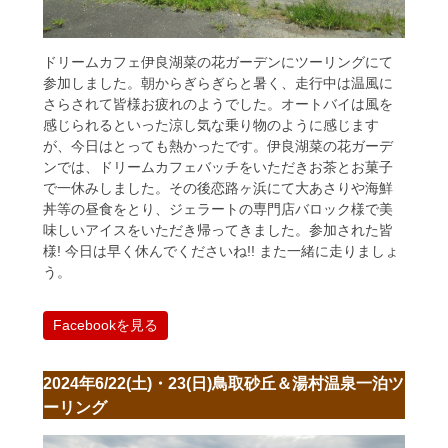
ドリームカフェ伊良湖菜の花ガーデンにツーリングにて
参加しました。朝からぎらぎらと暑く、走行中は温風に
さらされて皆様お疲れのようでした。オートバイは風を
感じられるといった涼し気な乗り物のように感じます
が、今日はとっても熱かったです。伊良湖菜の花ガーデ
ンでは、ドリームカフェバッチをいただきお茶とお菓子
で一休みしました。その後恋路ヶ浜にて大あさりや海鮮
丼等の昼食をとり、ジェラートの専門店バロック様で美
味しいアイスをいただき帰ってきました。参加された皆
様! 今日は早く休んでくださいね!! また一緒に走りましょ
う。
Facebookを見る
2024年6/22(土)・23(日)鳥取砂丘＆湯村温泉一泊ツ
ーリング