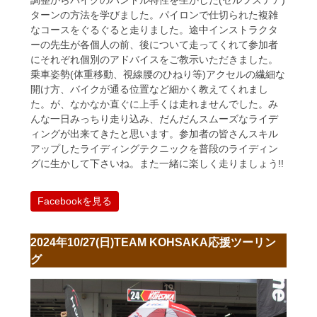
調整からバイクのハンドル特性を生かした(セルフステア)
ターンの方法を学びました。パイロンで仕切られた複雑
なコースをぐるぐると走りました。途中インストラクタ
ーの先生が各個人の前、後について走ってくれて参加者
にそれぞれ個別のアドバイスをご教示いただきました。
乗車姿勢(体重移動、視線腰のひねり等)アクセルの繊細な
開け方、バイクが通る位置など細かく教えてくれまし
た。が、なかなか直ぐに上手くは走れませんでした。み
んな一日みっちり走り込み、だんだんスムーズなライデ
ィングが出来てきたと思います。参加者の皆さんスキル
アップしたライディングテクニックを普段のライディン
グに生かして下さいね。また一緒に楽しく走りましょう!!
Facebookを見る
2024年10/27(日)TEAM KOHSAKA応援ツーリン
グ