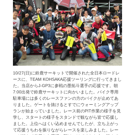
10/27(日)に鈴鹿サーキットで開催された全日本ロードレ
ースに、TEAM KOHSAKA応援ツーリングに行ってきまし
た。当店からJ-GP3に参戦の墨拓斗選手の応援です。朝
7:00出発で鈴鹿サーキットに向かいました。バイク専用
駐車場には多くのレースファンの方のバイクが止めてあ
りました。ゲートを抜けるとすでにウォーミングアップ
ランが始まっていました。レース前のPIT作業の様子を見
学し、スタートの様子をスタンドで観ながら皆で応援し
ました。上位へはくい込めませんでしたが、立ち上がっ
て応援うちわを振りながらレースを楽しみました。レー