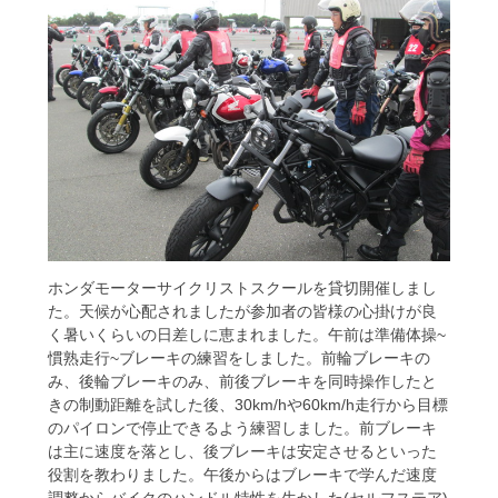
ホンダモーターサイクリストスクールを貸切開催しまし
た。天候が心配されましたが参加者の皆様の心掛けが良
く暑いくらいの日差しに恵まれました。午前は準備体操~
慣熟走行~ブレーキの練習をしました。前輪ブレーキの
み、後輪ブレーキのみ、前後ブレーキを同時操作したと
きの制動距離を試した後、30km/hや60km/h走行から目標
のパイロンで停止できるよう練習しました。前ブレーキ
は主に速度を落とし、後ブレーキは安定させるといった
役割を教わりました。午後からはブレーキで学んだ速度