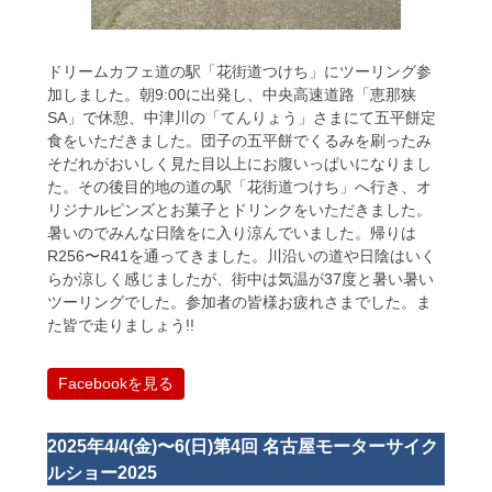
ドリームカフェ道の駅「花街道つけち」にツーリング参
加しました。朝9:00に出発し、中央高速道路「恵那狭
SA」で休憩、中津川の「てんりょう」さまにて五平餅定
食をいただきました。団子の五平餅でくるみを刷ったみ
そだれがおいしく見た目以上にお腹いっぱいになりまし
た。その後目的地の道の駅「花街道つけち」へ行き、オ
リジナルピンズとお菓子とドリンクをいただきました。
暑いのでみんな日陰をに入り涼んでいました。帰りは
R256〜R41を通ってきました。川沿いの道や日陰はいく
らか涼しく感じましたが、街中は気温が37度と暑い暑い
ツーリングでした。参加者の皆様お疲れさまでした。ま
た皆で走りましょう!!
Facebookを見る
2025年4/4(金)〜6(日)第4回 名古屋モーターサイク
ルショー2025